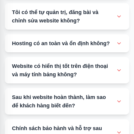
Tôi có thể tự quản trị, đăng bài và
giới thiệu năng lực thiết kế website
•
chỉnh sửa website không?
xem mẫu website chuyên nghiệp
lộ trình và thời gian bàn giao
•
xác nhận timeline dự án
Hosting có an toàn và ổn định không?
quy trình tư vấn & triển khai
•
liên hệ tư vấn thiết kế website
Website có hiển thị tốt trên điện thoại
và máy tính bảng không?
Sau khi website hoàn thành, làm sao
báo giá thiết kế website chi tiết
kiến thức thiết kế website chuẩn SEO
•
•
để khách hàng biết đến?
nhận báo giá theo yêu cầu
tư vấn tối ưu SEO kỹ thuật
hướng dẫn quản trị website cho doanh nghiệp
•
Chính sách bảo hành và hỗ trợ sau
đăng ký hỗ trợ vận hành/bảo trì