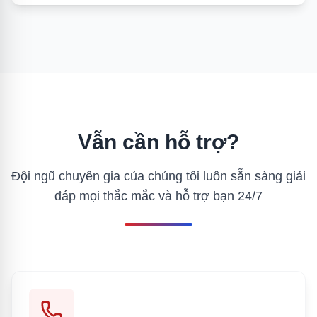
tham khảo chi phí theo gói
mẫu website đa ngôn ngữ/thanh toán online
•
tư vấn tích hợp phù hợp ngành
Vẫn cần hỗ trợ?
Next.js/React và SEO kỹ thuật
•
thử demo website tối ưu SEO
Đội ngũ chuyên gia của chúng tôi luôn sẵn sàng giải
đáp mọi thắc mắc và hỗ trợ bạn 24/7
lợi thế website code tay cho doanh nghiệp
•
xem mẫu & tính năng mở rộng