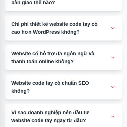
bàn giao thế nào?
tiêu chuẩn bảo mật & hạ tầng
mẫu website responsive đẹp
•
•
tư vấn cấu hình hosting phù hợp
mẹo tối ưu tốc độ trên mobile
Chi phí thiết kế website code tay có
cao hơn WordPress không?
Website có hỗ trợ đa ngôn ngữ và
thanh toán online không?
Website code tay có chuẩn SEO
chiến lược digital marketing cho website
•
không?
tư vấn giải pháp tăng trưởng
chính sách bảo hành & câu hỏi thường gặp
•
liên hệ hỗ trợ kỹ thuật
Vì sao doanh nghiệp nên đầu tư
website code tay ngay từ đầu?
so sánh code tay và WordPress
•