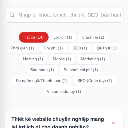
Tất cả
(
14
)
Lợi ích
(
1
)
Chuẩn bị
(
1
)
Thời gian
(
1
)
Chi phí
(
1
)
SEO
(
1
)
Quản trị
(
1
)
Hosting
(
1
)
Mobile
(
1
)
Marketing
(
1
)
Bảo hành
(
1
)
So sánh chi phí
(
1
)
Đa ngôn ngữ/Thanh toán
(
1
)
SEO (Code tay)
(
1
)
Vì sao code tay
(
1
)
Thiết kế website chuyên nghiệp mang
lại lợi ích gì cho doanh nghiệp?